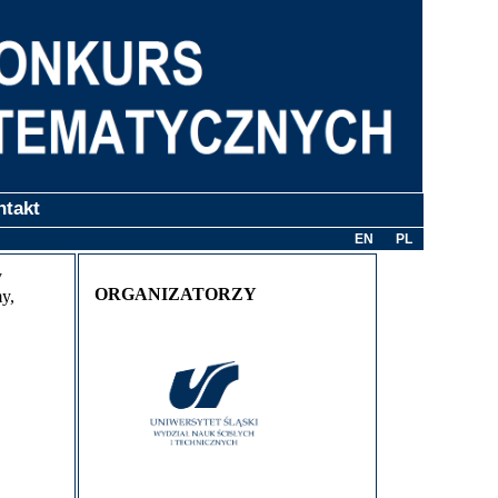
ntakt
EN
PL
y
ORGANIZATORZY
y,